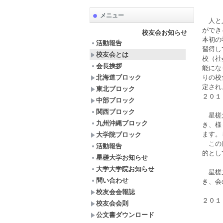
メニュー
人と人
ができ
校友会お知らせ
本初の
活動報告
習得し
校友会とは
校（社
会長挨拶
能にな
りの校
北海道ブロック
定され
東北ブロック
２０１
中部ブロック
関西ブロック
星槎大
九州沖縄ブロック
き、様
ます。
大学院ブロック
この度
活動報告
的とし
星槎大学お知らせ
大学大学院お知らせ
星槎大
問い合わせ
き、会
校友会会報誌
２０１
校友会会則
公文書ダウンロード