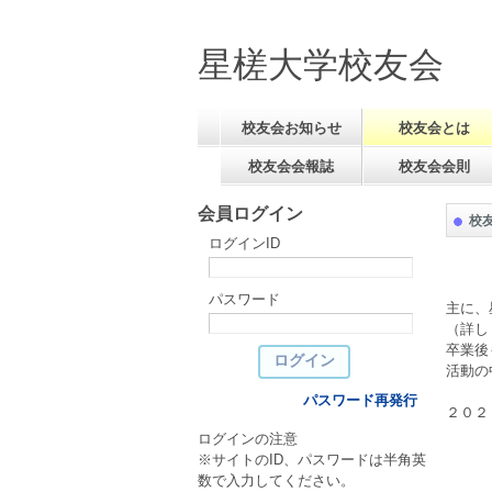
星槎大学校友会
校友会お知らせ
校友会とは
校友会会報誌
校友会会則
会員ログイン
校
ログインID
パスワード
主に、
（詳し
卒業後
活動の
パスワード再発行
２０２
ログインの注意
※サイトのID、パスワードは半角英
数で入力してください。