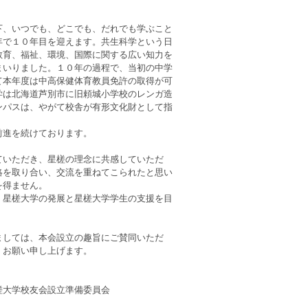
、いつでも、どこでも、だれでも学ぶこと
年で１０年目を迎えます。共生科学という日
教育、福祉、環境、国際に関する広い知力を
まいりました。１０年の過程で、当初の中学
て本年度は中高保健体育教員免許の取得が可
学は北海道芦別市に旧頼城小学校のレンガ造
ンパスは、やがて校舎が有形文化財として指
前進を続けております。
いただき、星槎の理念に共感していただ
絡を取り合い、交流を重ねてこられたと思い
を得ません。
星槎大学の発展と星槎大学学生の支援を目
しては、本会設立の趣旨にご賛同いただ
くお願い申し上げます。
備委員会