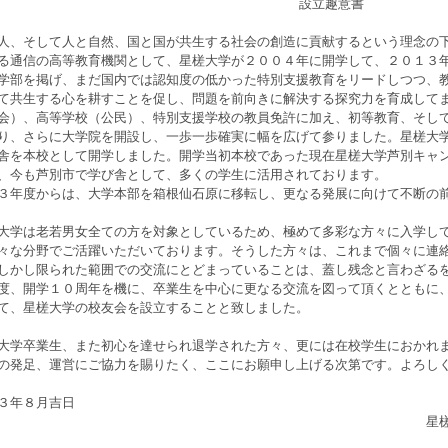
設立趣意書
、そして人と自然、国と国が共生する社会の創造に貢献するという理念の下
る通信の高等教育機関として、星槎大学が２００４年に開学して、２０１３
学部を掲げ、まだ国内では認知度の低かった特別支援教育をリードしつつ、
て共生する心を耕すことを促し、問題を前向きに解決する探究力を育成して
会）、高等学校（公民）、特別支援学校の教員免許に加え、初等教育、そし
り、さらに大学院を開設し、一歩一歩確実に幅を広げて参りました。星槎大
舎を本校として開学しました。開学当初本校であった現在星槎大学芦別キャ
、今も芦別市で学び舎として、多くの学生に活用されております。
３年度からは、大学本部を箱根仙石原に移転し、更なる発展に向けて不断の
学は老若男女全ての方を対象としているため、極めて多彩な方々に入学して
々な分野でご活躍いただいております。そうした方々は、これまで個々に連
しかし限られた範囲での交流にとどまっていることは、蓋し残念と言わざる
、開学１０周年を機に、卒業生を中心に更なる交流を図って頂くとともに、
て、星槎大学の校友会を設立することと致しました。
学卒業生、また初心を達せられ退学された方々、更には在校学生におかれま
の発足、運営にご協力を賜りたく、ここにお願申し上げる次第です。よろし
３年８月吉日
星槎大学校友会設立準