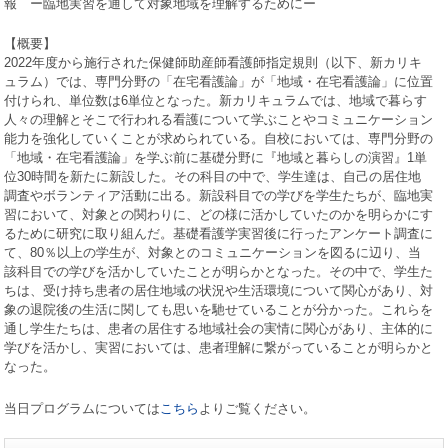
報 ー臨地実習を通して対象地域を理解するためにー
【概要】
2022
年度から施行された保健師助産師看護師指定規則（以下、新カリキ
ュラム）では、専門分野の「在宅看護論」が「地域・在宅看護論」に位置
付けられ、単位数は
6
単位となった。新カリキュラムでは、地域で暮らす
人々の理解とそこで行われる看護について学ぶことやコミュニケーション
能力を強化していくことが求められている。自校においては、専門分野の
「地域・在宅看護論」を学ぶ前に基礎分野に『地域と暮らしの演習』
1
単
位
30
時間を新たに新設した。その科目の中で、学生達は、自己の居住地
調査やボランティア活動に出る。新設科目での学びを学生たちが、臨地実
習において、対象との関わりに、どの様に活かしていたのかを明らかにす
るために研究に取り組んだ。基礎看護学実習後に行ったアンケート調査に
て、
80
％以上の学生が、対象とのコミュニケーションを図るに辺り、当
該科目での学びを活かしていたことが明らかとなった。その中で、学生た
ちは、受け持ち患者の居住地域の状況や生活環境について関心があり、対
象の退院後の生活に関しても思いを馳せていることが分かった。これらを
通し学生たちは、患者の居住する地域社会の実情に関心があり、主体的に
学びを活かし、実習においては、患者理解に繋がっていることが明らかと
なった。
当日プログラムについては
こちら
よりご覧ください。