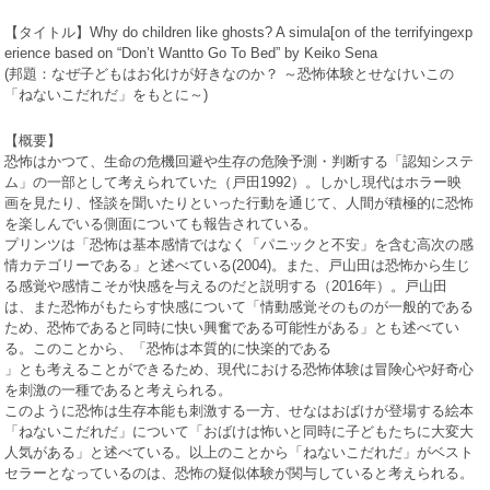
【タイトル】
Why do children like ghosts? A simula[on of the terrifyingexp
erience based on
“
Don
’
t Wantto Go To Bed
”
by Keiko Sena
(
邦題：なぜ子どもはお化けが好きなのか？ ～恐怖体験とせなけいこの
「ねないこだれだ」をもとに～
)
【概要】
恐怖はかつて、生命の危機回避や生存の危険予測・判断する「認知システ
ム」の一部として考えられていた（戸田
1992
）。しかし現代はホラー映
画を見たり、怪談を聞いたりといった行動を通じて、人間が積極的に恐怖
を楽しんでいる側面についても報告されている。
プリンツは「恐怖は基本感情ではなく「パニックと不安」を含む高次の感
情カテゴリーである」と述べている
(2004)
。また、戸山田は恐怖から生じ
る感覚や感情こそが快感を与えるのだと説明する（
2016
年）。戸山田
は、また恐怖がもたらす快感について「情動感覚そのものが一般的である
ため、恐怖であると同時に快い興奮である可能性がある」とも述べてい
る。このことから、「恐怖は本質的に快楽的である
」とも考えることができるため、現代における恐怖体験は冒険心や好奇心
を刺激の一種であると考えられる。
このように恐怖は生存本能も刺激する一方、せなはおばけが登場する絵本
「ねないこだれだ」について「おばけは怖いと同時に子どもたちに大変大
人気がある」と述べている。以上のことから「ねないこだれだ」がベスト
セラーとなっているのは、恐怖の疑似体験が関与していると考えられる。