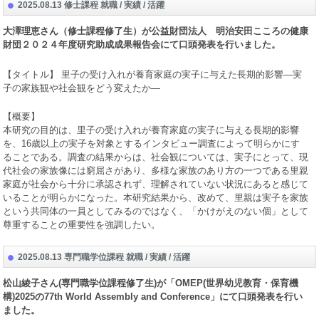
2025.08.13 修士課程 就職 / 実績 / 活躍
大澤理恵さん（修士課程修了生）が公益財団法人 明治安田こころの健康
財団２０２４年度研究助成成果報告会にて口頭発表を行いました。
【タイトル】 里子の受け入れが養育家庭の実子に与えた長期的影響―実
子の家族観や社会観をどう変えたか―
【概要】
本研究の目的は、里子の受け入れが養育家庭の実子に与える長期的影響
を、
16
歳以上の実子を対象とするインタビュー調査によって明らかにす
ることである。調査の結果からは、社会観については、実子にとって、現
代社会の家族像には窮屈さがあり、多様な家族のあり方の一つである里親
家庭が社会から十分に承認されず、理解されていない状況にあると感じて
いることが明らかになった。本研究結果から、改めて、里親は実子を家族
という共同体の一員としてみるのではなく、「かけがえのない個」として
尊重することの重要性を強調したい。
2025.08.13 専門職学位課程 就職 / 実績 / 活躍
松山綾子さん
(
専門職学位課程修了生
)
が「
OMEP(
世界幼児教育・保育機
構
)2025
の
77th World Assembly and Conference
」にて口頭発表を行い
ました。