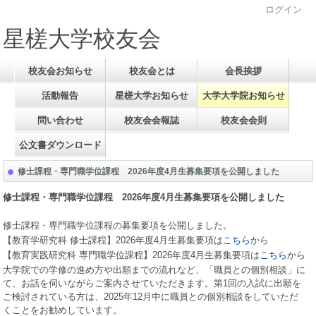
ログイン
星槎大学校友会
校友会お知らせ
校友会とは
会長挨拶
活動報告
星槎大学お知らせ
大学大学院お知らせ
問い合わせ
校友会会報誌
校友会会則
公文書ダウンロード
修士課程・専門職学位課程 2026年度4月生募集要項を公開しました
修士課程・専門職学位課程
2026
年度
4
月生募集要項を公開しました
修士課程・専門職学位課程の募集要項を公開しました。
【教育学研究科 修士課程】
2026
年度
4
月生募集要項は
こちら
から
【教育実践研究科 専門職学位課程】
2026
年度
4
月生募集要項は
こちら
から
大学院での学修の進め方や出願までの流れなど、「職員との個別相談」に
て、お話を伺いながらご案内させていただきます。第
1
回の入試に出願を
ご検討されている方は、
2025
年
12
月中に職員との個別相談をしていただ
くことをお勧めしています。