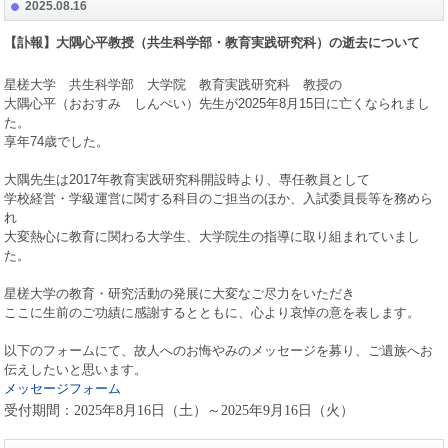
2025.08.16
【訃報】大隅心平教授（共生科学部・教育実践研究科）の逝去について
星槎大学 共生科学部 大学院 教育実践研究科 教授の
大隅心平（おおすみ しんぺい）先生が
2025
年
8
月
15
日に亡くなられまし
た。
享年
74
歳でした。
大隅先生は
2017
年教育実践研究科開設時より、専任教員として
学校経営・学級運営に関する科目のご担当のほか、入試委員長等を務めら
れ
大変熱心に教育に関わる大学生、大学院生の指導に取り組まれていまし
た。
星槎大学の教育・研究活動の発展に大変なご尽力をいただき
ここに生前のご功績に感謝するとともに、心より哀悼の意を表します。
以下のフォームにて、故人へのお悔やみのメッセージを募り、ご遺族へお
伝えしたいと思います。
メッセージフォーム
受付期間：
2025
年
8
月
16
日（土）～
2025
年
9
月
16
日（火）