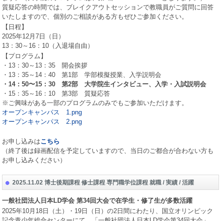
質疑応答の時間では、ブレイクアウトセッションで教職員がご質問に回答
いたしますので、個別のご相談がある方もぜひご参加ください。
【日程】
2025
年
12
月
7
日（日）
13
：
30
～
16
：
10
（入退場自由）
【プログラム】
・
13
：
30
～
13
：
35
開会挨拶
・
13
：
35
～
14
：
40
第
1
部 学部模擬授業、入学説明会
・
14
：
50
〜
15
：
30
第
2
部 大学院生インタビュー、入学・入試説明会
・
15
：
35
～
16
：
10
第
3
部 質疑応答
※ご興味がある一部のプログラムのみでもご参加いただけます。
オープンキャンパス 1.png
オープンキャンパス 2.png
お申し込みは
こちら
（終了後は録画配信を予定していますので、当日のご都合が合わない方も
お申し込みください）
2025.11.02 博士後期課程 修士課程 専門職学位課程 就職 / 実績 / 活躍
一般社団法人日本
LD
学会 第
34
回大会で在学生・修了生が多数活躍
2025
年
10
月
18
日（土）・
19
日（日）の
2
日間にわたり、国立オリンピック
記念青少年総合センターにて、「一般社団法人日本
LD
学会第
34
回大会」