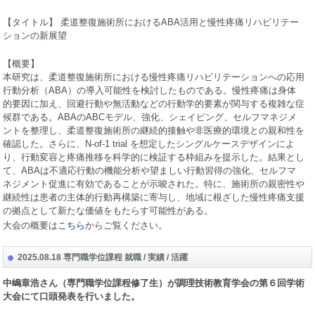
【タイトル】 柔道整復施術所における
ABA
活用と慢性疼痛リハビリテー
ションの新展望
【概要】
本研究は、柔道整復施術所における慢性疼痛リハビリテーションへの応用
行動分析（
ABA
）の導入可能性を検討したものである。慢性疼痛は身体
的要因に加え、回避行動や無活動などの行動学的要素が関与する複雑な症
候群である。
ABA
の
ABC
モデル、強化、シェイピング、セルフマネジメ
ントを整理し、柔道整復施術所の継続的接触や非医療的環境との親和性を
確認した。さらに、
N-of-1 trial
を想定したシングルケースデザインによ
り、行動変容と疼痛推移を科学的に検証する枠組みを提示した。結果とし
て、
ABA
は不適応行動の機能分析や望ましい行動習得の強化、セルフマ
ネジメント促進に有効であることが示唆された。特に、施術所の親密性や
継続性は患者の主体的行動再構築に寄与し、地域に根ざした慢性疼痛支援
の拠点として新たな価値をもたらす可能性がある。
大会の概要は
こちら
からご覧ください。
2025.08.18 専門職学位課程 就職 / 実績 / 活躍
中嶋章浩さん（専門職学位課程修了生）が調理技術教育学会の第６回学術
大会にて口頭発表を行いました。