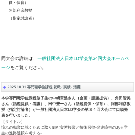
供・保育）
阿部利彦教授
（指定討論者）
同大会の詳細は、
一般社団法人日本LD学会第34回大会ホームペ
ージ
をご覧ください。
2025.10.31 専門職学位課程 就職 / 実績 / 活躍
本学専門職学位課程修了生の中嶋章浩さん（企画・話題提供）、角田智美
さん（話題提供・看護）、田中豊一さん（話題提供・保育）、阿部利彦教
授（指定討論者）が一般社団法人日本
LD
学会の第３４回大会にて口頭発
表を行いました。
【タイトル】
憧れの職業に就くために取り組む実習授業と技術習得
-
発達障害のある学
生の進路選択を考える
-