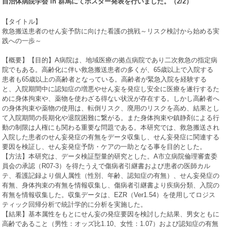
自治体病院学会
in
群馬にてポスター発表を行いました。（
2/2
）
【タイトル】
救急搬送患者のせん妄予防に向けた看護の挑戦～リスク検討から始める実
践への一歩～
【概要】【目的】
A
病院は、地域医療の拠点病院であり二次救急の指定病
院でもある。高齢化に伴い救急搬送患者の多くが、
65
歳以上で入院する
患者も
65
歳以上の高齢者となっている。高齢者が緊急入院を経験する
と、入院期間中に認知症の増悪やせん妄を発症し安全に医療を遂行するた
めに身体拘束や、薬物を使わざる得ない状況が存在する。しかし高齢者へ
の身体拘束や薬物の使用は、転倒リスク、廃用のリスクを高め、結果とし
て入院期間の長期化や退院困難に繋がる。また身体拘束や鎮静剤による行
動の制限は人権にも関わる重要な問題である。本研究では、救急搬送され
入院した患者のせん妄発症の有無をデータ収集し、せん妄発症に関連する
要因を検証し、せん妄発症予防・ケアの一助となる事を目的とした。
【方法】本研究は、データ検証型量的研究とした。
A
市立病院倫理審査委
員会の承認（
R07-3
）を得たうえで傷病者引継書および患者の医師カル
テ、看護記録より個人属性（性別、年齢、認知症の有無）、せん妄発症の
有無、身体拘束の有無を情報収集し、傷病者引継書より疾病分類、入院の
有無を情報収集した。収集データは、
EZR
（
Ver1.54
）を使用してロジス
ティック回帰分析で統計学的に分析を実施した。
【結果】基本属性をもとにせん妄の発症要因を検討した結果、男女ともに
高齢であること（男性：オッズ比
1.10
、女性：
1.07
）および認知症の有無