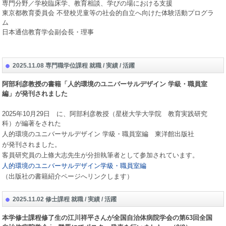
専門分野／学校臨床学、教育相談、学びの場における支援
東京都教育委員会 不登校児童等の社会的自立へ向けた体験活動プログラ
ム
日本通信教育学会副会長・理事
2025.11.08 専門職学位課程 就職 / 実績 / 活躍
阿部利彦教授の書籍「人的環境のユニバーサルデザイン 学級・職員室
編」が発刊されました
2025
年
10
月
29
日 に、阿部利彦教授（星槎大学大学院 教育実践研究
科）が編著をされた
人的環境のユニバーサルデザイン 学級・職員室編 東洋館出版社
が発刊されました。
客員研究員の上條大志先生が分担執筆者として参加されています。
人的環境のユニバーサルデザイン
学級・職員室編
（出版社の書籍紹介ページへリンクします）
2025.11.02 修士課程 就職 / 実績 / 活躍
本学修士課程修了生の江川祥平さんが全国自治体病院学会の第
63
回全国