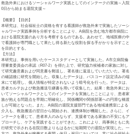
救急外来におけるソーシャルワーク実践としてのインテークの実施～入院
0
日から始まる退院支援～
【概要】【目的】
本研究は、社会福祉士の資格を有する看護師が救急外来で実施したソーシ
ャルワーク実践事例を分析することにより、
A
病院を含む地方都市病院に
おける退院支援のあり方を考察するものである。あわせて、地域医療の中
で看護師が専門職として果たし得る新たな役割を探る手がかりを示すこと
を目的とする。
【方法】
本研究は、事例を用いたケーススタディーとして実施した。
A
市立病院倫
理審査委員会の承認（
R07-2
）を得た上で、研究協力候補者の家族に対し
て研究趣意書および同意書を郵送し、署名後に返送していただいた。署名
の確認後に研究を開始した。収集したデータは、パスコード設定済みの端
末にて処理し、個人情報が特定されないよう暗号化を行った。データは、
患者カルテおよび救急搬送引継書を用いて収集した。結果：救急外来にお
いてソーシャルワークとしてのインテークを実施したことにより、患者家
族が抱える問題点を早期に明確化し、関係機関や関係部署への円滑な橋渡
しが可能となった。また、
A
病院の退院支援部門である地域連携室による
介入も、救急搬送の翌日から開始され、連携体制が機能した。さらに、イ
ンテークを通じて、患者本人のみならず、支援者である家族の不安にもア
プローチし、ケアを実践することができた。これにより、両事例ともに先
行研究で示される在院日数よりもはるかに短期間での退院が実現した。一
方で、救急外来が稼働する夜間・休日・祝日においては、常に社会福祉士