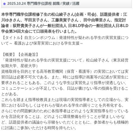
2025.10.24 専門職学位課程 就職 / 実績 / 活躍
本学専門職学位課程修了生の松山綾子さん
(
企画・司会
)
、話題提供者：江
川ゆきさん、平田京子さん、工藤美賀子さん 、田中由華里さん、指定討
論者：荻野貴美子さんが一般社団法人 日本
LD
学会の一般社団法人日本
LD
学会第
34
回大会にて口頭発表を行いました。
【タイトル】自主シンポジウム：発達特性が疑われる学生の実習支援につ
いて～ 看護および保育実習における学生支援～
【概要】【企画趣旨】
「発達特性が疑われる学生の実習支援について」松山綾子さん（東京経営
短期大学、星槎大学）
資格取得を目的とする高等教育機関（保育・看護等）の実習においては実
習日誌は必要不可欠である。また、時には指導計画案等の記述が実習生に
要求されることもある。このような学生は実習先より指導が浸透しない、
コミュニケーションが不足している、日誌が書けない等の指摘を受けるこ
とがある。
これらを踏まえ指導校教員または現場の実習指導者としての立場から、実
習における
LD
もしくはそれらが疑われる学生の困りごとを共有化する。
さらにその問題解決のために各指導者はどのような実習指導を行っている
かを言語化することは、どのように環境整備を行うことが望ましいかな
ど、話題提供者の議論から示唆をいただくとともに、参加者からも積極的
に討議にご参加いただける時間を持ちたい。