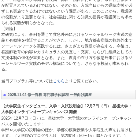
が配置されているわけではない。そのため、入院当日からの退院支援が必
ずしも実施できるわけではないという課題がある。このことから、看護師
の役割がより重要となり、社会福祉に関する知識の習得が看護師にも求め
られる実態が明らかとなった。
【結論】
本研究により、事例を通じて救急外来におけるソーシャルワーク実践の意
義と有効性を検証することができた。しかし、地方都市病院の救急外来で
ソーシャルワークを実践するには、さまざまな課題が存在する。今後は、
看護師教育の内容やカリキュラムの見直し・充実、ならびに組織としての
支援体制の強化が重要となる。また、教育の在り方や救急外来におけるソ
ーシャルワーク実践のモデル構築についても、さらなる検証が求められ
る。
当日プログラム等については
こちら
よりご覧ください。
2025.11.02 修士課程 専門職学位課程 一般向け講座
【大学院生インタビュー、入学・入試説明会】
12
月
7
日（日） 星槎大学・
大学院オンラインオープンキャンパス開催
2025
年
12
月
7
日（日）に、星槎大学・大学院のオンラインオープンキャン
パスを開催いたします！
学部や大学院の説明会のほか、学部の模擬授業や大学院生の声をお届けし
ます。（大学院のプログラムは、第
2
部
14
：
50
〜
15
：
30
となります。）