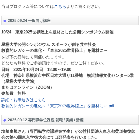
当日プログラム等については
こちら
よりご覧ください。
2025.09.24 一般向け講座
10/24
東京
2025
世界陸上を題材とした公開シンポジウム開催
星槎大学公開シンポジウム スポーツが創る共生社会
教育的レガシーの進化～「東京
2025
世界陸上」を題材に～
を以下の日時にて開催いたします。
どなたも無料でご参加頂けますので、ぜひご覧ください。
日時
2025
年
10
月
24
日
18:00
～
19:00
会場 神奈川県横浜市中区日本大通り11番地 横浜情報文化センター5階
（星槎大学大学院）
またはオンライン（
ZOOM
）
参加費 無料
詳細・お申込みはこちら
教育的レガシーの進化～「東京2025世界陸上」を題材に～.pdf
2025.09.12 専門職学位課程 就職 / 実績 / 活躍
塩﨑由規さん（専門職学位課程在学生）が公益社団法人東京都柔道整復師
会の第
43
回東京学術大会にて口頭発表を行いました。