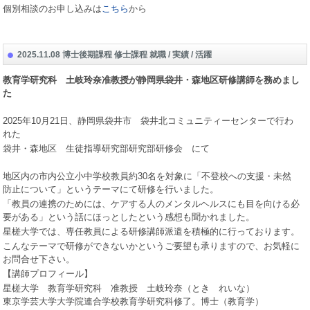
個別相談のお申し込みは
こちら
から
2025.11.08 博士後期課程 修士課程 就職 / 実績 / 活躍
教育学研究科 土岐玲奈准教授が静岡県袋井・森地区研修講師を務めまし
た
2025
年
10
月
21
日、静岡県袋井市 袋井北コミュニティーセンターで行わ
れた
袋井・森地区 生徒指導研究部研究部研修会 にて
地区内の市内公立小中学校教員約
30
名を対象に「不登校への支援・未然
防止について」というテーマにて研修を行いました。
「教員の連携のためには、ケアする人のメンタルヘルスにも目を向ける必
要がある」という話にほっとしたという感想も聞かれました。
星槎大学では、専任教員による研修講師派遣を積極的に行っております。
こんなテーマで研修ができないかというご要望も承りますので、お気軽に
お問合せ下さい。
【講師プロフィール】
星槎大学 教育学研究科 准教授 土岐玲奈（とき れいな）
東京学芸大学大学院連合学校教育学研究科修了。博士（教育学）