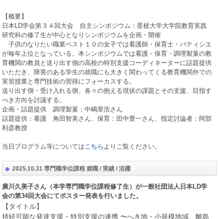
【概要】
日本
LD
学会第３４回大会 自主シンポジウム：星槎大学大学院教育実践
研究科の修了生が中心となりシンポジウムを企画・開催
子供のなりたい職業ベスト１０の女子では看護師・保育士・パティシエ
が毎年上位となっている。本シンポジウムでは看護・保育・調理製菓の教
育機関の教員と送り出す側の高校の特別支援コーディネーターに話題提供
いただき、障害のある学生の就職にも大きく関わってくる教育機関外での
実習授業と専門技術の習得にフォーカスする。
送り出す側・受け入れる側、各々の抱える現状の課題とその支援、目指す
べき方向を討議する。
企画・話題提供 調理製菓：中嶋章浩さん
話題提供：看護 角田智美さん、保育：田中豊一さん、指定討論者：阿部
利彦教授
当日プログラム等については
こちら
よりご覧ください。
2025.10.31 専門職学位課程 就職 / 実績 / 活躍
廣川久美子さん（本学専門職学位課程修了生）が一般社団法人日本
LD
学
会の第
34
回大会にてポスター発表を行いました。
【タイトル】
持続可能な発達支援・特別支援の連携 〜へき地・小規模地域、離島