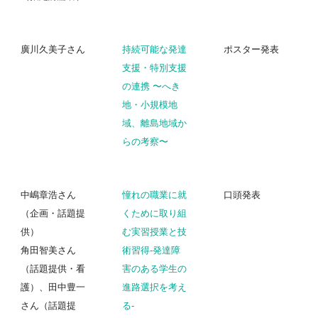
廣川久美子さん
持続可能な発達
ポスター発表
支援・特別支援
の連携 〜へき
地・小規模地
域、離島地域か
らの考察〜
中嶋章浩さん
憧れの職業に就
口頭発表
（企画・話題提
くために取り組
供）
む実習授業と技
角田智美さん
術習得-発達障
（話題提供・看
害のある学生の
護）、田中豊一
進路選択を考え
さん（話題提
る-