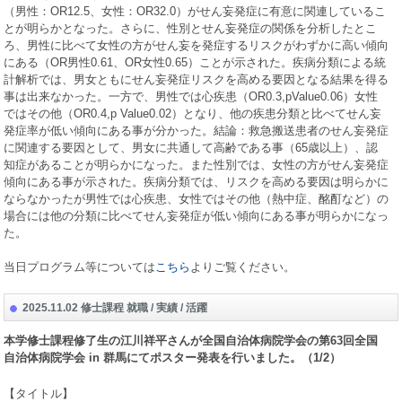
（男性：
OR12.5
、女性：
OR32.0
）がせん妄発症に有意に関連しているこ
とが明らかとなった。さらに、性別とせん妄発症の関係を分析したとこ
ろ、男性に比べて女性の方がせん妄を発症するリスクがわずかに高い傾向
にある（
OR
男性
0.61
、
OR
女性
0.65
）ことが示された。疾病分類による統
計解析では、男女ともにせん妄発症リスクを高める要因となる結果を得る
事は出来なかった。一方で、男性では心疾患（
OR0.3,pValue0.06
）女性
ではその他（
OR0.4,p Value0.02
）となり、他の疾患分類と比べてせん妄
発症率が低い傾向にある事が分かった。結論：救急搬送患者のせん妄発症
に関連する要因として、男女に共通して高齢である事（
65
歳以上）、認
知症があることが明らかになった。また性別では、女性の方がせん妄発症
傾向にある事が示された。疾病分類では、リスクを高める要因は明らかに
ならなかったが男性では心疾患、女性ではその他（熱中症、酩酊など）の
場合には他の分類に比べてせん妄発症が低い傾向にある事が明らかになっ
た。
当日プログラム等については
こちら
よりご覧ください。
2025.11.02 修士課程 就職 / 実績 / 活躍
本学修士課程修了生の江川祥平さんが全国自治体病院学会の第
63
回全国
自治体病院学会
in
群馬にてポスター発表を行いました。（
1/2
）
【タイトル】