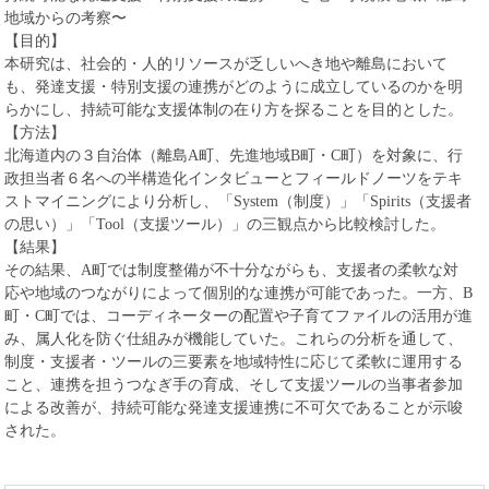
地域からの考察〜
【目的】
本研究は、社会的・人的リソースが乏しいへき地や離島において
も、発達支援・特別支援の連携がどのように成立しているのかを明
らかにし、持続可能な支援体制の在り方を探ることを目的とした。
【方法】
北海道内の３自治体（離島
A
町、先進地域
B
町・
C
町）を対象に、行
政担当者６名への半構造化インタビューとフィールドノーツをテキ
ストマイニングにより分析し、「
System
（制度）」「
Spirits
（支援者
の思い）」「
Tool
（支援ツール）」の三観点から比較検討した。
【結果】
その結果、
A
町では制度整備が不十分ながらも、支援者の柔軟な対
応や地域のつながりによって個別的な連携が可能であった。一方、
B
町・
C
町では、コーディネーターの配置や子育てファイルの活用が進
み、属人化を防ぐ仕組みが機能していた。これらの分析を通して、
制度・支援者・ツールの三要素を地域特性に応じて柔軟に運用する
こと、連携を担うつなぎ手の育成、そして支援ツールの当事者参加
による改善が、持続可能な発達支援連携に不可欠であることが示唆
された。