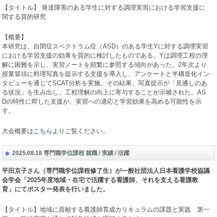
【タイトル】 発達障害のある学生に対する調理実習における学習支援に
関する質的研究
【概要】
本研究は、自閉症スペクトラム症（
ASD
）のある学生
Y
に対する調理実習
における学習支援の効果を質的に検討したものである。
Y
は調理工程の理
解に困難を示し、実習ノートを頻繁に参照する傾向があった。
2
年次より
授業冒頭に料理写真を提示する支援を導入し、アンケートと半構造化イン
タビューを通じて
SCAT
分析を実施。その結果、写真提示が「見通しのあ
る状況」を生み出し、工程理解の向上に寄与することが示唆された。
AS
D
の特性に即した支援が、実習への適応と学習効果を高める可能性を示
す。
大会概要は
こ
ちら
よりご覧ください。
2025.08.18 専門職学位課程 就職 / 実績 / 活躍
平田京子さん（専門職学位課程修了生）が一般社団法人日本看護学校協議
会学会「
2025
年度地域・在宅で活躍する看護師、それを支える看護教
育」にてポスター発表を行いました。
【タイトル】地域に貢献する看護師育成カリキュラムの課題と実践 第一