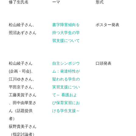
修了生氏名
ーマ
形式
松山綾子さん、
書字障害傾向を
ポスター発表
照沼あずささん
持つ大学生の学
習支援について
松山綾子さん
自主シンポジウ
口頭発表
(企画・司会)、
ム：発達特性が
江川ゆきさん、
疑われる学生の
平田京子さん、
実習支援につい
工藤美賀子さん
て～ 看護およ
、田中由華里さ
び保育実習にお
ん（話題提供
ける学生支援～
者）
荻野貴美子さん
（指定討論者）