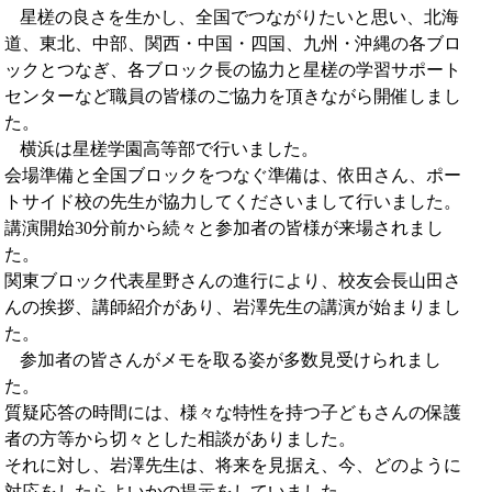
星槎の良さを生かし、全国でつながりたいと思い、北海
道、東北、中部、関西・中国・四国、九州・沖縄の各ブロ
ックとつなぎ、各ブロック長の協力と星槎の学習サポート
センターなど職員の皆様のご協力を頂きながら開催しまし
た。
横浜は星槎学園高等部で行いました。
会場準備と全国ブロックをつなぐ準備は、依田さん、ポー
トサイド校の先生が協力してくださいまして行いました。
講演開始
30
分前から続々と参加者の皆様が来場されまし
た。
関東ブロック代表星野さんの進行により、校友会長山田さ
んの挨拶、講師紹介があり、岩澤先生の講演が始まりまし
た。
参加者の皆さんがメモを取る姿が多数見受けられまし
た。
質疑応答の時間には、様々な特性を持つ子どもさんの保護
者の方等から切々とした相談がありました。
それに対し、岩澤先生は、将来を見据え、今、どのように
対応をしたらよいかの提示をしていました。