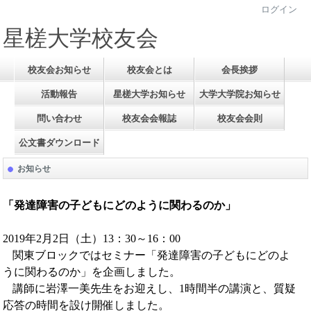
ログイン
星槎大学校友会
校友会お知らせ
校友会とは
会長挨拶
活動報告
星槎大学お知らせ
大学大学院お知らせ
問い合わせ
校友会会報誌
校友会会則
公文書ダウンロード
お知らせ
「発達障害の子どもにどのように関わるのか」
2019
年
2
月
2
日（土）
13
：
30
～
16
：
00
関東ブロックではセミナー「発達障害の子どもにどのよ
うに関わるのか」を企画しました。
講師に岩澤一美先生をお迎えし、
1
時間半の講演と、質疑
応答の時間を設け開催しました。