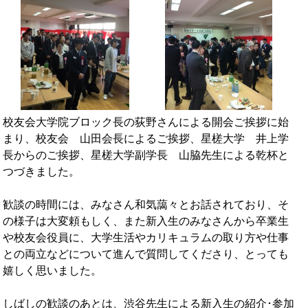
校友会大学院ブロック長の荻野さんによる開会ご挨拶に始
まり、校友会 山田会長によるご挨拶、星槎大学 井上学
長からのご挨拶、星槎大学副学長 山脇先生による乾杯と
つづきました。
歓談の時間には、みなさん和気藹々とお話されており、そ
の様子は大変頼もしく、また新入生のみなさんから卒業生
や校友会役員に、大学生活やカリキュラムの取り方や仕事
との両立などについて進んで質問してくださり、とっても
嬉しく思いました。
しばしの歓談のあとは、渋谷先生による新入生の紹介･参加